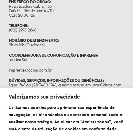
ENDEREÇO DO ÓRGÃO:
Rua Sacadura Cabral, 133
Saúde – Rio de Janeiro/RJ
CEP: 20.081-261
TELEFONE:
(021) 2976-2848
HORÁRIO DE ATENDIMENTO:
9h às 16h (Ouvidoria)
COORDENADORA DE COMUNICAÇÃO E IMPRENSA
Janaína Salles
imprensa@ccpar.com.br
DÚVIDAS, SERVIÇOS, INFORMAÇÕES OU DENÚNCIAS:
ligue 1746 ou (21) 3460-1746, quando estiver em uma Cidade com
o código de área diferente do 21.
Valorizamos sua privacidade
PORTAL:
www.1746.rio
Utilizamos cookies para aprimorar sua experiência de
navegação, exibir anúncios ou conteúdo personalizado e
analisar nosso tráfego. Ao clicar em “Aceitar todos”, você
está ciente da utilização de cookies em conformidade